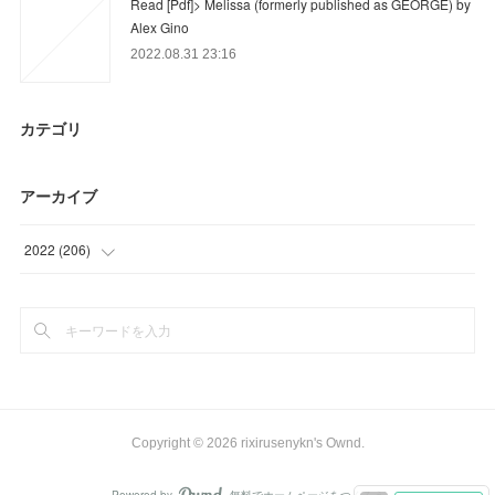
Read [Pdf]> Melissa (formerly published as GEORGE) by
Alex Gino
2022.08.31 23:16
カテゴリ
アーカイブ
2022
(
206
)
(
6
)
(
82
)
(
58
)
(
57
)
Copyright ©
2026
rixirusenykn's Ownd
.
(
3
)