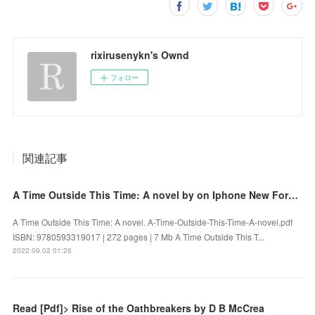
rixirusenykn's Ownd
フォロー
関連記事
A Time Outside This Time: A novel by on Iphone New Format
A Time Outside This Time: A novel. A-Time-Outside-This-Time-A-novel.pdf
ISBN: 9780593319017 | 272 pages | 7 Mb A Time Outside This T...
2022.09.02 01:26
Read [Pdf]> Rise of the Oathbreakers by D B McCrea