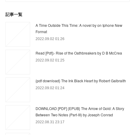
記事一覧
A Time Outside This Time: A novel by on Iphone New
Format
2022.09.02 01:26
Read [Pdf]> Rise of the Oathbreakers by D B McCrea
2022.09.02 01:25
{pdf download} The Ink Black Heart by Robert Galbraith
2022.09.02 01:24
DOWNLOAD [PDF] {EPUB} The Arrow of Gold: A Story
Between Two Notes (Part-III) by Joseph Conrad
2022.08.31 23:17