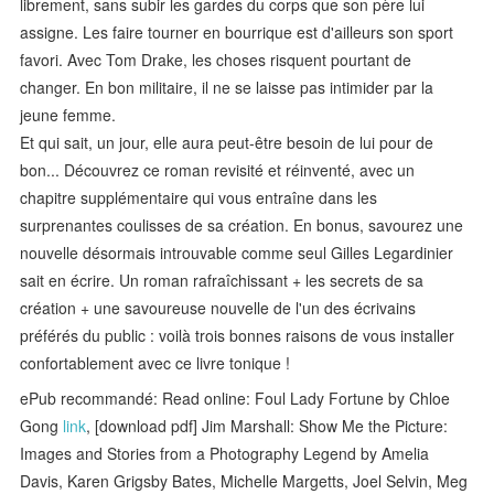
librement, sans subir les gardes du corps que son père lui
assigne. Les faire tourner en bourrique est d'ailleurs son sport
favori. Avec Tom Drake, les choses risquent pourtant de
changer. En bon militaire, il ne se laisse pas intimider par la
jeune femme.
Et qui sait, un jour, elle aura peut-être besoin de lui pour de
bon... Découvrez ce roman revisité et réinventé, avec un
chapitre supplémentaire qui vous entraîne dans les
surprenantes coulisses de sa création. En bonus, savourez une
nouvelle désormais introuvable comme seul Gilles Legardinier
sait en écrire. Un roman rafraîchissant + les secrets de sa
création + une savoureuse nouvelle de l'un des écrivains
préférés du public : voilà trois bonnes raisons de vous installer
confortablement avec ce livre tonique !
ePub recommandé: Read online: Foul Lady Fortune by Chloe
Gong
link
, [download pdf] Jim Marshall: Show Me the Picture:
Images and Stories from a Photography Legend by Amelia
Davis, Karen Grigsby Bates, Michelle Margetts, Joel Selvin, Meg