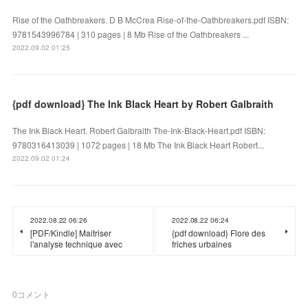
Rise of the Oathbreakers. D B McCrea Rise-of-the-Oathbreakers.pdf ISBN:
9781543996784 | 310 pages | 8 Mb Rise of the Oathbreakers ...
2022.09.02 01:25
{pdf download} The Ink Black Heart by Robert Galbraith
The Ink Black Heart. Robert Galbraith The-Ink-Black-Heart.pdf ISBN:
9780316413039 | 1072 pages | 18 Mb The Ink Black Heart Robert...
2022.09.02 01:24
2022.08.22 06:26
2022.08.22 06:24
[PDF/Kindle] Maitriser
{pdf download} Flore des
l'analyse technique avec
friches urbaines
0
コメント