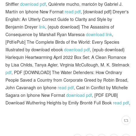
Shiffler
download pdf
, Quiérete mucho, maricón by Gabriel J.
Martín on Iphone New Format
read pdf
, [download pdf] Dreyer's
English: An Utterly Correct Guide to Clarity and Style by
Benjamin Dreyer
link
, {epub download} The Assassins of
Consequence by Marshall Ryan Maresca
download link
,
[Pdf/ePub] The Complete Birds of the World: Every Species
Illustrated by download ebook
download pdf
, {epub download}
Harlequin Heartwarming April 2022 Box Set: A Clean Romance
by Lisa Childs, Tanya Agler, Virginia McCullough, M. K. Stelmack
pdf
, PDF [DOWNLOAD] The Water Defenders: How Ordinary
People Saved a Country from Corporate Greed by Robin Broad,
John Cavanagh on Iphone
read pdf
, Cast in Conflict by Michelle
Sagara on Iphone New Format
download pdf
, [PDF EPUB]
Download Wuthering Heights by Emily Brontë Full Book
read pdf
,